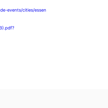
ide-events/cities/essen
B).pdf?