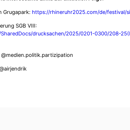
m Grugapark:
https://rhineruhr2025.com/de/festival/s
erung SGB VIII:
e/SharedDocs/drucksachen/2025/0201-0300/208-25(
1
@medien.politik.partizipation
@airjendrik